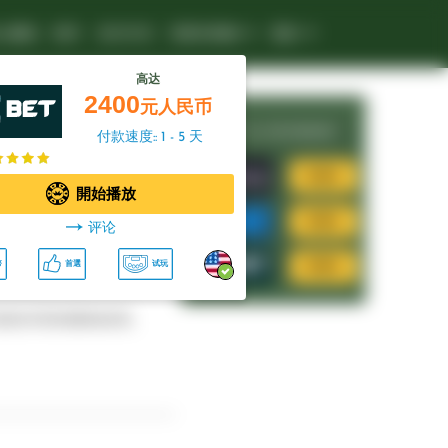
人赌场
软件
支付方式
百家乐指南
更多
高达
2400
元人民币
线上百家乐赌场推荐
付款速度:: 1 - 5 天
開始播放
開始播放
開始播放
评论
“服务”）所构成的合法条
幣
首選
试玩
開始播放
与您的关系的隐私政策。