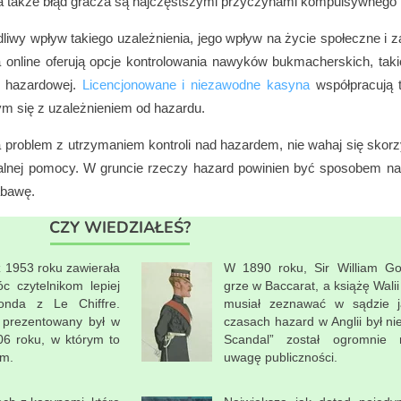
 także błąd gracza są najczęstszymi przyczynami kompulsywnego 
iwy wpływ takiego uzależnienia, jego wpływ na życie społeczne i 
 online oferują opcje kontrolowania nawyków bukmacherskich, takic
y hazardowej.
Licencjonowane i niezawodne kasyna
współpracują 
m się z uzależnieniem od hazardu.
a problem z utrzymaniem kontroli nad hazardem, nie wahaj się skorz
alnej pomocy. W gruncie rzeczy hazard powinien być sposobem n
abawę.
CZY WIEDZIAŁEŚ?
z 1953 roku zawierała
W 1890 roku, Sir William G
 czytelnikom lepiej
grze w Baccarat, a książę Walii
onda z Le Chiffre.
musiał zeznawać w sądzie 
 prezentowany był w
czasach hazard w Anglii był ni
006 roku, w którym to
Scandal” został ogromnie n
em.
uwagę publiczności.