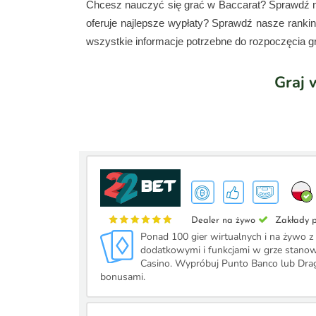
Chcesz nauczyć się grać w Baccarat? Sprawdź na
oferuje najlepsze wypłaty? Sprawdź nasze ranki
wszystkie informacje potrzebne do rozpoczęcia g
Graj 
Dealer na żywo
Zakłady 
Ponad 100 gier wirtualnych i na żywo z
dodatkowymi i funkcjami w grze stanow
Casino.
Wypróbuj Punto Banco lub Drago
bonusami.