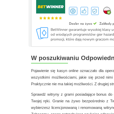
Dealer na żywo
Zakłady 
BetWinner gwarantuje wysokiej klasy us
od wiodących programistów gier hazar
promocji, które dają nowym graczom mo
W poszukiwaniu Odpowiedni
Pojawienie się kasyn online oznaczało dla oper
wszystkimi możliwościami, jakie się przed nim
Praktycznie nie ma takiej możliwości. Z drugiej str
Sprawdź witryny z grami posiadające bonus do 
Twojej ręki. Granie na żywo bezpośrednio z T
wybierzesz licencjonowaną i renomowaną witryn