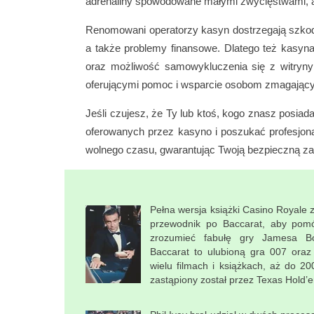
adrenaliny spowodowane małymi zwycięstwami, a
Renomowani operatorzy kasyn dostrzegają szkodl
a także problemy finansowe. Dlatego też kasyna
oraz możliwość samowykluczenia się z witryn
oferującymi pomoc i wsparcie osobom zmagający
Jeśli czujesz, że Ty lub ktoś, kogo znasz posiad
oferowanych przez kasyno i poszukać profesjon
wolnego czasu, gwarantując Twoją bezpieczną z
Pełna wersja książki Casino Royale 
przewodnik po Baccarat, aby pomóc
zrozumieć fabułę gry Jamesa B
Baccarat to ulubioną gra 007 oraz
wielu filmach i książkach, aż do 2
zastąpiony został przez Texas Hold’