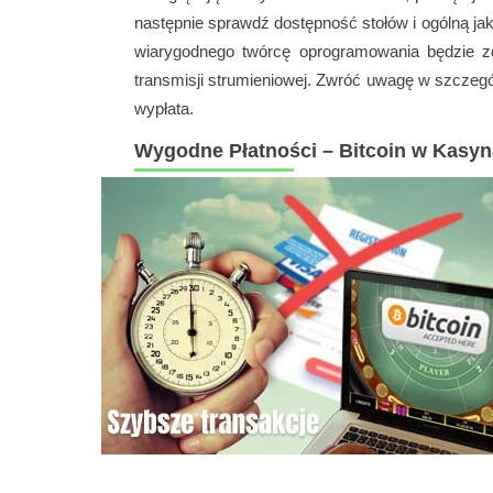
następnie sprawdź dostępność stołów i ogólną ja
wiarygodnego twórcę oprogramowania będzie z
transmisji strumieniowej. Zwróć uwagę w szczegó
wypłata.
Wygodne Płatności – Bitcoin w Kasyn