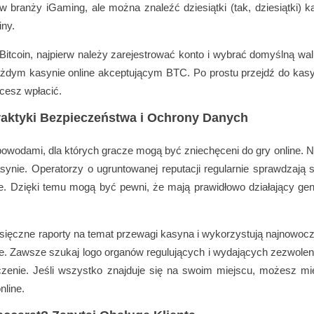
w branży iGaming, ale można znaleźć dziesiątki (tak, dziesiątki) k
iny.
itcoin, najpierw należy zarejestrować konto i wybrać domyślną wal
ym kasynie online akceptującym BTC. Po prostu przejdź do kasy i
hcesz wpłacić.
raktyki Bezpieczeństwa i Ochrony Danych
odami, dla których gracze mogą być zniechęceni do gry online. Ni
synie. Operatorzy o ugruntowanej reputacji regularnie sprawdzają
ce. Dzięki temu mogą być pewni, że mają prawidłowo działający gen
sięczne raporty na temat przewagi kasyna i wykorzystują najnowoc
. Zawsze szukaj logo organów regulujących i wydających zezwoleni
łączenie. Jeśli wszystko znajduje się na swoim miejscu, możesz m
nline.