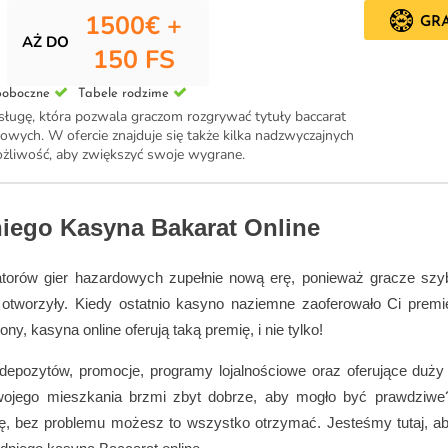
1500€ +
GR
AŻ DO
150 FS
poboczne
Tabele rodzime
ługę, która pozwala graczom rozgrywać tytuły baccarat
dowych.
W ofercie znajduje się także kilka nadzwyczajnych
żliwość, aby zwiększyć swoje wygrane.
ego Kasyna Bakarat Online
atorów gier hazardowych zupełnie nową erę, ponieważ gracze szyb
i otworzyły. Kiedy ostatnio kasyno naziemne zaoferowało Ci pre
ony, kasyna online oferują taką premię, i nie tylko!
depozytów, promocje, programy lojalnościowe oraz oferujące duży
wojego mieszkania brzmi zbyt dobrze, aby mogło być prawdziwe?
ę, bez problemu możesz to wszystko otrzymać. Jesteśmy tutaj, ab