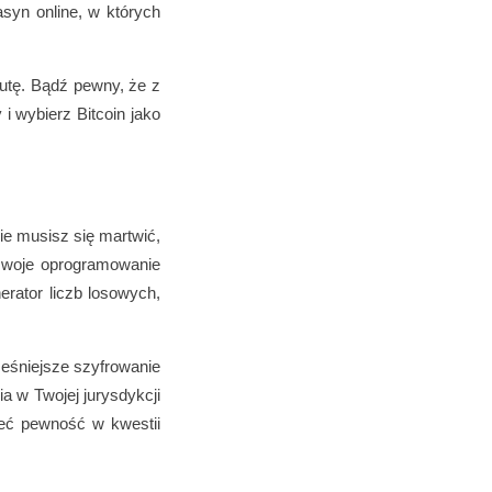
asyn online, w których
utę. Bądź pewny, że z
 wybierz Bitcoin jako
e musisz się martwić,
 swoje oprogramowanie
erator liczb losowych,
ześniejsze szyfrowanie
a w Twojej jurysdykcji
ieć pewność w kwestii