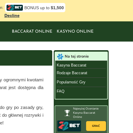
n:
BONUS up to
$1,500
Decline
BACCARAT ONLINE
KASYNO ONLINE
Na tej stronie
Kasyna Baccarat
Rodzaje Baccarat
ący ogromnymi kwotami
Popularność Gry
at jest dostępna dla
FAQ
 do gry po zasady gry,
Najwyżej Ocenianie
Kasyna Baccarat
ć do głównej rozrywki i
Online
e!
GRAĆ