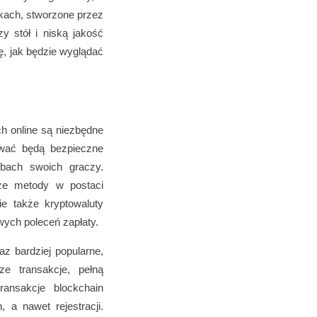
ykach, stworzone przez
 stół i niską jakość
ę, jak będzie wyglądać
ch online są niezbędne
ować będą bezpieczne
bach swoich graczy.
ze metody w postaci
ie także kryptowaluty
wych poleceń zapłaty.
az bardziej popularne,
ze transakcje, pełną
ansakcje blockchain
 a nawet rejestracji.