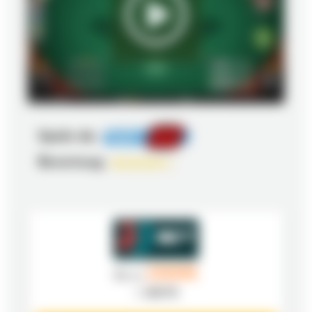
Spiele da:
Bewertung:
1500€
Bis zu
+ 150 FS