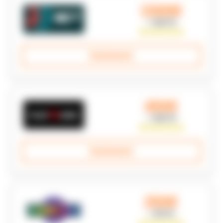
1500€
+ 150 FS
REZENSION
450€
+ 150 FS
REZENSION
250€
+ 50 FS