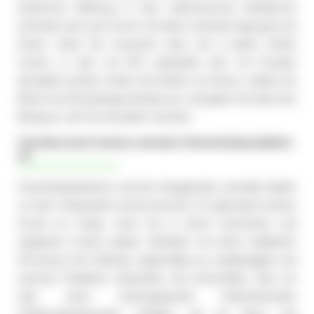
bestimmte Währung in Ihrer elektronischen Brieftasche
einrichten (wie auch immer Sie diese erwerben liegt ganz bei
Ihnen). Seien Sie versichert, dass Sie in jedem Online
Casino, in dem mit BTC gehandelt wird, mit Freuden
akzeptiert werden. Gehen Sie einfach zur Kasse, wählen Sie
Bitcoin als Einzahlungsmethode aus und geben Sie dann den
Betrag an, den Sie einzahlen möchten.
Top Baccarat Casinos wenden Sicherheitspraktiken
an
Sicherheitsbedenken sind die Hauptgründe, weshalb Spieler
vor dem Onlinespiel zurückschrecken. Es gibt jedoch keinen
Grund zur Sorge, wenn Sie in einem lizenzierten und
regulierten Casino spielen. Betreiber mit einem etablierten
Ruf lassen ihre Software regelmäßig von unabhängigen und
externen Testlabors überprüfen, die sicherstellen, dass sie
über einen ordnungsgemäß funktionierenden