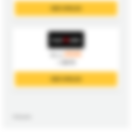
HIER SPIELEN
450€
Bis zu
+ 150 FS
HIER SPIELEN
*AGB gelten