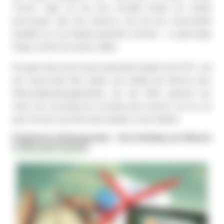
Tücken. Egal, ob Sie eine schnelle Runde am Handy
bevorzugen oder den Glamour und die fast zeremonielle
Qualität von Live-Spielen genießen möchten – es gibt einige
Dinge, auf die Sie achten sollten.
Ein gutes Baccarat Casino präsentiert deutlich den RTP- und
den Hausvorteil aller Spiele und enthält den Bericht einer
Wirtschaftsprüfungsbehörde, die den RNG getestet hat.
Seien Sie vorsichtig bei Live-Baccarat Casinos mit nur ein
paar Tischen und ohne klare Details zu den Spielen.
Praktische Zahlungsarten – Der Aufstieg von Bitcoin
in Baccarat Casinos