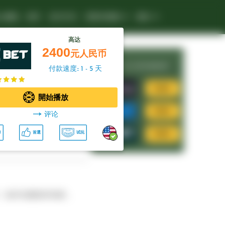
人赌场
软件
支付方式
百家乐指南
更多
高达
2400
元人民币
线上百家乐赌场推荐
付款速度:: 1 - 5 天
開始播放
開始播放
务”）所构成的合法条约。
開始播放
评论
的当地法律。如果您不同
幣
首選
试玩
開始播放
可，但并非拥有所有权，