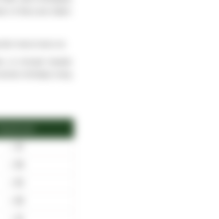
kan di Baccarat dalam
a dari mana-mana sut.
n, ia merujuk kepada
taruhan terhadap orang
Keputusan
+ $1
+ $2
+ $3
+ $2