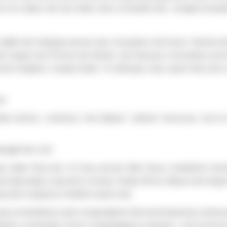
ini ke dalam dek dan dealer akan membelah dek, mengikut kedudu
dipilih dari kalangan pemain atau merupakan staf kasino. Mereka b
k tangan kad Pemain dan Banker, dan biasanya memastikan perma
main bergiliran menjadi dealer. Di beberapa meja seperti Baccarat
ue.
ab tertentu, contohnya “kad dibakar” sebelum berurusan, kad itu
ggil hole card.
r dalam Baccarat, di mana pemain tidak hanya meletakkan taru
ata bagi tangan yang akan menang. Dragon Bonus dibayar jika tang
tau jika marginnya melebihi empat mata.
ng membolehkan anda mengenalpasti nilai kad berdasarkan perbezaa
laupun sesetengah kasino menganggapnya penipuan, ramai pemain 