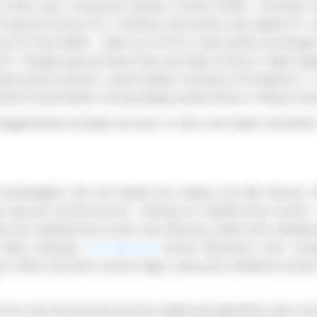
in kerana ianya mempunyai peluang menang 45.86%, sementara 
mpunyai komisen 5%. Contohnya, jika taruhan anda adalah $ 5, u
en 5% akan ditolak – dalam kes ini $ 0.5, maka jumlah kemenangan
%. Terdapat juga permainan Baccarat tanpa komisyen. Walau bag
angi jumlah komisyen, seperti dengan membayar kemungkinan 2: 1
han $ 2) jika Banker menang dengan jumlah tertentu, misalnya 8 ata
enggambarkan pusingan baccarat, di mana satu tangan kad Banke
bahagikan dek kad kepada dua selepas kad telah dikocak. Bi
meja dan meminta pemain – biasanya ke sebelah kanan mereka 
s dan meletakkannya di atas meja. Biasanya, dealer akan meletakka
. Dalam beberapa
versi Baccarat
, pemain dibenarkan untuk men
 Dalam permainan taruhan tinggi, orang yang meletakkan taruhan
ra-kira saiz kad terup dan berwarna pejal) yang digunakan untuk me