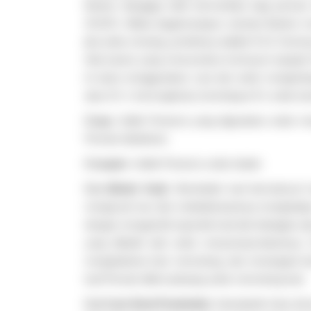
Banker dianggap lebih bermanfaat bagi pema
44.62%. Walau bagaimanapun, taruhan Banker me
jika anda menang, jumlahnya adalah $ 10. Komisy
Ada kasino yang menurunkan komisyen kepada 4
ini akan menggunakan cara lain untuk mengimb
atau 0.5: 1 kemungkinan (membayar $ 1 untuk taru
Coup:
Istilah Perancis yang digunakan untuk m
Pemain diedarkan.
Croupier:
Istilah Perancis untuk dealer
Cut (Belah Kad):
Membelah kad bermaksud mem
mengocak kas dan meletakkanannya menghadap 
dengan mengambil sejumlah kad dari bahagian ata
yang dibelah tadi untuk menyempurnakannya
mengedarkan kad. memotong, dan menangani kad.
kad Pemain diberi peluang untuk memotong kad.
Cut Card (Kad Pembelah):
Kad plastik khas (ki