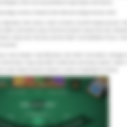
a bahagian untuk kad yang diedarkan bagi tangan kad tertentu.
 tinggi, taruhan melawan bank dikenali sebagai taruhan risiko.
digunakan oleh kasino untuk memberi insentif kepada pemain untu
an dalam permainan yang menerima taruhan wang tunai rata. Bergan
aruhan wang tunai rata dan pemain boleh memanfaatkan bonus ma
n taruhan.
anya mirip dengan meja Blackjack dan boleh memuatkan sehingga 
n had taruhan meja yang lebih rendah dan permainan pantas. Dalam v
ke atas tetapi di kasino sebenar, ia akan menghadap ke bawah.