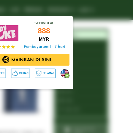
LE
LIVE
PERISIAN
PANDUAN
LAGI
SEHINGGA
888
Glosari
MYR
-- A -- B --
Pembayaran:: 1 - 7 hari
-- C --
sino dan Menang
MAINKAN DI SINI
-- D -- E --
-- F -- H --
SEN
PILIHAN
SELAMAT
-- L -- M --
-- N -- P --
-- R -- S --
-- T -- U -- V --
Kasino Baccarat
gambarkan tangan kad