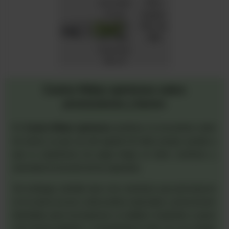
www.nete
Man
nt.com
Juegos:
Fundada
Más de
en: 1996
500
Locación:
Isle of
Casino Midas opiniones sobre
promociones y bonos
En
Casino Midas opiniones
positivas se encuentran sobre
los bonos ya que son del agrado de todos porque ayudan a
que tu experiencia de juego tenga un buen comienzo y
aumentan la emoción de tus apuestas.
Sin embargo, también dan a los miembros que permanecen
en el casino acceso a descuentos especiales y promociones
diseñadas para recompensar su lealtad e inspirarles a pasar
más tiempo jugando y compartiendo el sitio con sus amigos