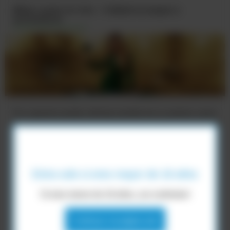
Midas casino en vivo – Calidad en juegos y
proveedores
Por supuesto puedes disfrutar también de un potente casino
en directo, en cuanto encuentres esta opción en la página
principal del casino. Eso significa que tendrás dealers y
crupieres en directo delante de ti, con los cuales podrás
interactuar mientras ellos manejen las mesas.
Entra solo si eres mayor de 18 años
Lo mejor de los juegos en directo es que no dependerán
Si eres menor de 18 años, ¡no continúes!
tanto de tu suerte, sino más de tus habilidades, igual como si
fueras a jugar en un casino real. Obviamente,
baccarat
luce
Continuar a la página web
muy bien en este casino en directo, lo cual hemos valorado