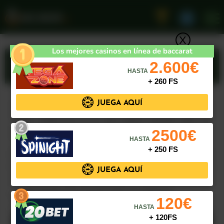
X
Los mejores casinos en línea de baccarat
Midas casino España – Operador con bonos
2.600€
generosos y juegos exclusivos
HASTA
+ 260 FS
JUEGA AQUÍ
Nuestro objetivo en esta reseña es ayudarte a decidir si
Midas Casino es o no una opción decente para tus
2500€
necesidades de juego online.
HASTA
+ 250 FS
Examinaremos los juegos y los desarrolladores, las
bonificaciones, la plataforma móvil, la legalidad y la
JUEGA AQUÍ
seguridad, las opciones bancarias y mucho más para que
puedas decidir si te conviene antes de registrarte.
120€
HASTA
+ 120FS