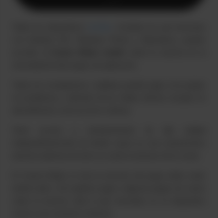
Todos los dispositivos
móviles
, incluidos los que funcionan
con Android, iOS, Windows Phone y Blackberry, pueden
acceder al
Casino Midas mobile
sobre la marcha sin la
necesidad de descargar una aplicación.
Todos los smartphones y tabletas pueden jugar a los juegos
sin problemas y disfrutar de los nítidos efectos visuales en
alta definición y de la acción continua.
Tener acceso a entretenimiento de alta calidad
independientemente de donde vayas es una característica
atractiva además de tener un casino al alcance de tu mano.
El Casino Midas te trae la emoción del juego online estés
donde estés. Si te apetece jugar a algunos juegos de casino
sobre la marcha, todo lo que necesitas es un dispositivo
móvil y una conexión a Internet.