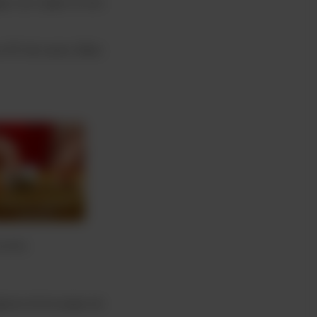
gos con crupier en vivo
 VIP del casino 20bet.
ocurra.
lgunos de los juegos de