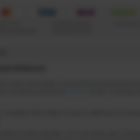
ino en vivo
Apuestas deportivas
Licencia de
sión móvil disponible
Depósito mínimo €10
aña
sarrolladores
tes el mejor servicio posible, y lo hace utilizando exclusivamente l
ión, encontrarás una lista de los
softwares
del sitio: 1×2 Gaming, Pl
s compatibles, deben trabajar en estrecha colaboración con numer
.
riedad de juegos disponibles, por lo que puedes jugar al blackja