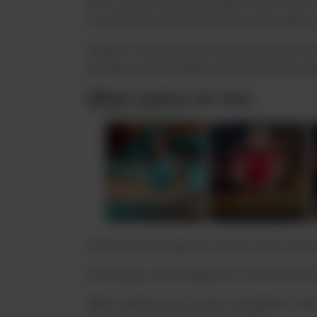
Hay un requisito de apuesta triple en todos los p
no contribuyen al requisito de reinversión, debes evi
Trabajar con un gestor de cuentas dedicado es só
El programa VIP de 20bet ha mejorado sustancial
20bet casino en vivo
Cada uno de los juegos de casino lo ofrece este sit
Sin embargo, hemos llegado a la conclusión de q
20bet, a diferencia de muchos competidores, sólo 