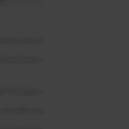
tienes 50% de bono de
dinero gratis según tu
es. Por lo general, en
 puntos ganados en el