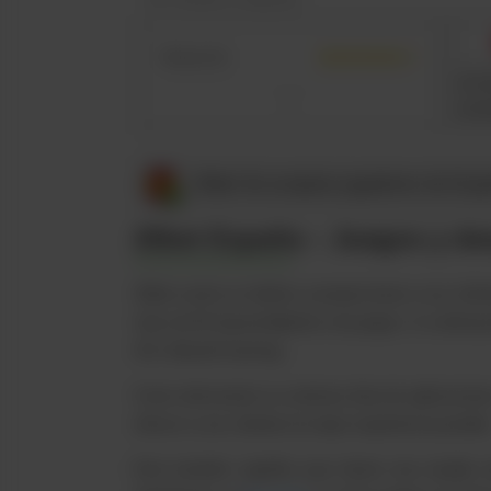
Valuación
Cas
Ver
20bet Se aceptan jugadores de Esp
20bet España – Juegos y de
20bet casino se dedica a proporcionar a sus clien
más de 60 desarrolladores de juegos. A continuac
GO, Betsoft Gaming.
Como demuestra su extensa lista de aplicacione
ofrecer a sus clientes la mejor experiencia posible
Esto también significa que tienen una amplia va