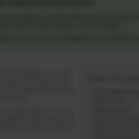
et opiniones de las promociones
. El bono de registro es una forma fantástica para que los casinos on
miten mantener clientes a largo plazo con bonos de lealtad.
shback son los tres tipos de bonos disponibles en el casino 20bet. 
 bono de bienvenida. Si un casino
Ventajas y Desventaj
a estará entre los mejores. Este es,
ue da a los jugadores la oportunidad
Gran variedad de j
 su aventura.
Casino en vivo
Bonos generosos
o te permite recibir un bono de
de depósito del 100% de hasta €120
Buen servicio de ate
tamente en su plataforma y hagas el
Requisitos de apues
Restricciones de paí