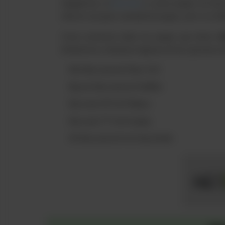
tragaperras, al
baccarat
y a otros juegos sin tene
ofrecen una gran variedad de juegos, pero con 20b
Como enumerar todos los juegos que ofrece
2
limitaremos a destacar algunas de las opciones 
Mini Baccarat de Play’n GO
Big win Baccarat de iSoftBet
Baccarat VIP de Platipus
Baccarat 777 de Evoplay
3D Baccarat de Iron Dog Studio