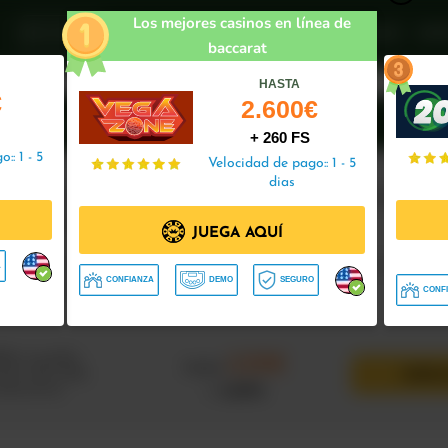
Los mejores casinos en línea de
BACARÁ
CASINO ONLINE
APUESTAS LATERALES
MÓV
baccarat
HASTA
€
2.600€
ino y apuestas deportivas
+ 260 FS
:: 1 - 5
Velocidad de pago:: 1 - 5
dias
ndo en los casinos online. La variedad de juegos, los creadores de s
antástico para el entretenimiento.
JUEGA AQUÍ
anza, pero no todos los sitios son iguales. En este artículo, hablar
A
CONFIANZA
DEMO
SEGURO
trarnos en 20bet.
CONF
120€
bet puedes
hasta
JUEGA
trar de todo
+ 120FS
ivertirte.