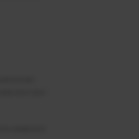
estros favoritos.
 puedes tener la misma
r los resultados de los