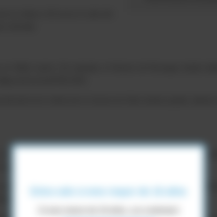
rá se sitúan a 40 veces el valor del
oco elevada.
s en 20bet casino. Por ejemplo, el Viernes de Recargas donde ob
 código promocional RELOAD.
vehcarte de la oferta de la Carrera de Slots donde puedes obtener 
 tu estatus depende del número de puntos de fidelidad que acumul
su programa de fidelización.
n efectivo cuando alcances un nuevo nivel de fidelidad. Cada 100
Entra solo si eres mayor de 18 años
la pena participar sólo por eso.
Si eres menor de 18 años, ¡no continúes!