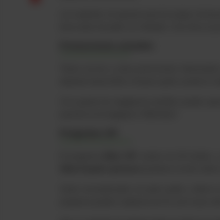
Los requisitos de apuesta para los juegos de baca
bono antes de poder ser retirados. Una cifra un p
Promociones actuales
Tienes acceso a otras promociones interesante
depósito hasta €100 y 50 giros gratis usando el
Si te gustan las tragaperras también puedes apro
posición en la tragaperra “Wild West”
Programa VIP
El programa
20bet VIP
cuenta con 30 niveles, y
20bet España opiniones
positivas se leen sobre 
Serás recompensado con giros gratis y dinero e
programa pueden canjearse por €1, por lo que vale 