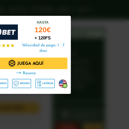
IL
EN VIVO
SOFTWARE
GUÍA
MÁS
HASTA
120€
En esta página
+ 120FS
Juegos
Velocidad de pago:: 1 - 7
dias
20Bet bonos
oftware, las ofertas de
20bet casino en vivo
JUEGA AQUÍ
Apuestas deportivas
Resena
emos de lo que hace que
20bet plataforma móvil
IANZA
SEGURO
LICENCIA
Métodos de pago
FAQ
 AQUÍ 20BET
Los mejores casinos
en línea de baccarat
JUGAR