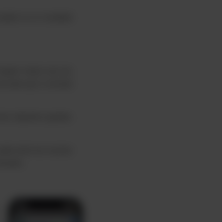
mpate es un resultado
 margen mayor una vez
un mercado que a menudo
no deportivo gratuito,
cuado entre los muchos
ionante.