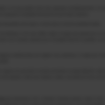
unidad, en el que puedes hacer dos apuestas simultáneamente. Un e
ás la apuesta si el partido termina de una de estas maneras.
les del partido será mayor o menor que un número predeterminado.
e hándicap, en los que debes elegir el equipo que ganará por un
rmite a los usuarios apostar por el resultado final de un partido, 
gunas bonificaciones de registro muy atractivas. Si optas por el bo
 €100.
s seguros de que todo el mundo encontrará un juego deportivo ade
orte más popular y ofrece las mejores cuotas, nos pareció el más emoc
app
para dispositivos iOS y Android. También puedes visitar el sitio
 la aplicación como el sitio móvil son responsivos, por lo que puedes