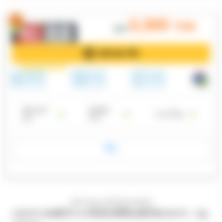
3,300
THB
สูงสุด
สมัครสมาชิก
เชื่อถือได้
DEMO
ปลอดภัย
ดีลเลอร์
เดิมพัน
ภาษาไทย
สด
ข้าง
รีวิว
ข้อกำหนดและเงื่อนไขก่อนสมัคร
บาคาร่า เล่นยังไง? มาเริ่มด้วยวิธีนับแต้มไพ่บาคาร่า – กฎ