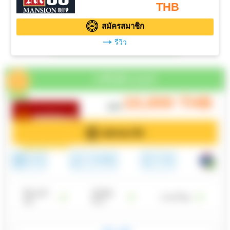
THB
บาคาร่า เล่นยังไง มาเริ่มด้วยวิธีนับแต้ม
สมัครสมาชิก
ไพ่บาคาร่า – กฎบาคาร่า
รีวิว
คาสิโนที่เราแนะนำ
10,000 THB
สูงสุด
สมัครสมาชิก
บิทคอยน์
ทางเลือกที่ดีที่สุด
โปรโมชั่น
ดีลเลอร์
เดิมพัน
ภาษาไทย
สด
ข้าง