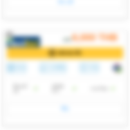
เร็ว ๆ นี้
6,000 THB
สูงสุด
สมัครสมาชิก
บิทคอยน์
ทางเลือกที่ดีที่สุด
โปรโมชั่น
ดีลเลอร์
เดิมพัน
ภาษาไทย
สด
ข้าง
รีวิว