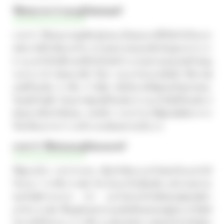
วิธีเล่นบาคาร่าและดูไพ่เพลเยอร์
บาคาร่า วิธีเล่นแรกสุดคือ ผู้เล่นจะเป็นคนแรกที่ได้จับไพ่ใบแรก
หลังจากที่เจ้ามือแจกไพ่ หากยอดรวมของแต้มไพ่อยู่ระหว่าง 0-
5 จะแจกไพ่ใบที่สามหรือไพ่ใบถัดไป หากผลรวมของแต้มไพ่อยู่
ระหว่าง 6-9 นั่นหมายถึง ‘ป๊อก’ และจะไม่แจกเพิ่มอีก ซึ่งหากผู้
เล่นมีไพ่แต้ม 8 หรือ 9 ในมือ นั่นก็หมายถึงผู้เล่นเป็นฝ่ายชนะ
โดยอัตโนมัติ เว้นแต่ว่าผู้เล่นมีไพ่แต้ม 8 และเจ้ามือมีไพ่แต้ม 9
นั่นหมายถึงเจ้ามือชนะ แต่กติกา บาคาร่าจะให้ผู้เล่นมีอัตราการ
ได้เปรียบมากกว่า 1.24% และมียอดจ่ายเป็น 1:1
บาคาร่า วิธีเล่นและดูไพ่แบงเกอร์
วิธีดูลายไพ่ บาคาร่าง่ายๆ เมื่อเจ้ามือจะแจกไพ่สองใบและถ้ามี
ไพ่รวม 7, 8 หรือ 9 แต้ม ก็จะไม่แจกไพ่เพิ่มเติม แต่หากผลรวม
ของไพ่มีค่าระหว่าง 0-3 และไพ่สามใบในมือของผู้เล่นมีค่า
เท่ากับ 8 แต้ม ขึ้นอยู่กับผลรรวมแต้มทั้งหมดของผู้เล่น เจ้ามือมี
โอกาสได้ไพ่รวม 4, 5 หรือ 6 แต้มเช่นกัน แต่คุณไม่จำเป็นต้อง