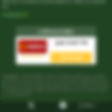
ที่เกี่ยวข้อง โปรดเยี่ยมชมเว็บไซต์ของผู้ให้บริการเพื่อดูรายละเอียดเพิ่ม
เติม
อ่านเพิ่มเติม
คาสิโนประจำเดือน
สูงสุด 10,000 THB
รับโบนัส
*หมายเหตุ:
เราคือเว็บไซต์รีวิวคาสิโนออนไลน์มืออาชีพที่แสดงความคิดเห็น
และให้คะแนนอย่างตรงไปตรงมาตามความจริง ลิงค์ด้านบนคือลิงค์พันธมิตร
ซึ่งหมายความว่าคุณจะไม่มีค่าใช้จ่ายใดๆเพิ่มเติม เราอาจได้รับค่าตอบแทนใน
การเขียนรีวิว แต่ทุกเว็บไซต์ที่เราเขียนรีวิวจะต้องผ่านการตรวจสอบและได้รับ
คะแนนรีวิวสูงเท่านั้น
ติดต่อเรา