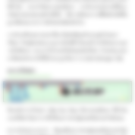
สีน้ำเงิน และเจ้ามือจะแสดงสีแดง ภายในวงกลมสามสีนั้นจะ
เป็นตัวเลขแสดงแต้มไพ่ที่ได้ ซึ่งการรู้จักตารางนี้คืออีกหนึ่งพื้น
ฐานวิธีเล่นบาคาร่า มือใหม่ในขั้นเริ่มโปร
การทำเครื่องหมายเหล่านี้จะเริ่มต้นที่มุมซ้ายบนสุดไล่ลงมา
เรื่อยๆ โดยผู้เล่นชนะจะถูกวงเป็นสีน้ำเงินแต่ถ้าเจ้ามือชนะจะถูก
วงเป็นสีแดง และจะไล่ไปจนเริ่มต้นคอลัมน์ใหม่ ถ้าผลชนะออก
มาติดต่อกัน 6 ครั้งขึ้นไปจะถูกเรียกว่า หางมังกร(Dragon Tail)
ตารางไข่ปลา
ฟีเจอร์ตารางไข่ปลา (Big Eye Boy) คือวงกลมสีแดง สีน้ำเงิน
และสีเขียวในตาราง ซึ่งใช้บอกว่าฝ่ายผู้เล่นหรือฝ่ายเจ้ามือชนะ
ตารางไข่ปลาบาคาร่า คือผลที่บอกว่าฝ่ายผู้เล่นหรือฝ่ายเจ้ามือ