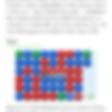
ลำดับยังไง จะต้องวางเดิมพันฝั่งผู้เล่น เจ้ามือ หรือเสมอ หรือแม้
กระทั่งบาคาร่า คืออะไรก็ยังสับสนกับเกมอื่นๆ แต่ข้อดีคือนัก
พัฒนาซอฟต์แวร์ได้สร้างหน้าจอเกมส์ที่เข้าใจง่ายด้วยตาราง
แสดงผลต่างๆ โดยอัตโนมัติ แต่การทำความเข้าใจบาคาร่า วิธี
เล่นและฝึกฝนอยู่เสมอจะช่วยเพิ่มโอกาสในการชนะมากขึ้น
ไข่ปลา
วิธีเล่นบาคาร่า มือใหม่เมื่อเห็นลูกบอลกลมๆ บนหน้าจอ ลักษณะ