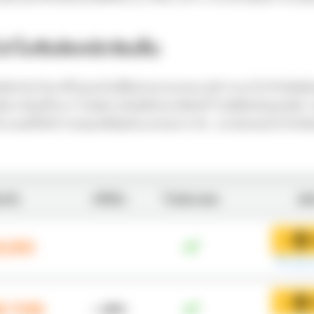
โมชันจัดหนักจัดเต็ม
ตรกับเว็บคาสิโนออนไลน์ชั้นนำหลายแห่งและมีการแจกโปรโมชันพิเศ
ากเงินครั้งแรก โบนัสฝากเงินเพื่อรับเครดิตฟรี โบนัสคืนเงินยอดเสีย รวม
์นาเมนต์ให้เข้าร่วมสนุกเพื่อลุ้นรับแลกของรางวัล และข้อเสนอโปรโม
อนรับ
ฟรีสปิน
โบนัสเกมสด
สมั
,000
รีวิว B
8 THB
+ 18FS