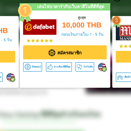
เล่นไพ่บาคาร่ากับเว็บคาสิโนที่ดีที่สุด
เดิมพันข้าง
มือถือ
บาคาร่าสด
ซอฟต์แวร์บาคาร่า
กติกาบาคาร
สูงสุด
10,000 THB
THB
ด
ถอนเงินภายใน:: 1 - 5 วัน
- 5 วัน
อัปเดตค
สมัครสมาชิก
่า AE
Sexy Gaming
เป็นผู้ให้บริการคาสิโน
บิทคอยน์
ทางเลือกที่ดีที่สุด
โปรโมชั่น
ีที่สุด มีเกมยอดนิยมให้เล่นมากมาย ไม่ว่า
มดีลเลอร์สุดแซ่บให้บริการแบบสดๆ ด้วย
่น
เชื่อถือ
AE Gaming จึงนำนวัตกรรมใหม่ล่าสุดมา
ยได้เต็มอิ่มบนทุกอุปกรณ์
Sexy Gaming ที่ดีที่สุดสำหรับคนไทย