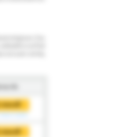
ษสำหรับผู้เล่นชาวไทย
ทั้งยังมีกิจกรรมวีไอพี
ชันตามช่วงเทศกาลสำคัญ
ครสมาชิก
เล่นตอนนี้!
C Game Casino
เล่นตอนนี้!