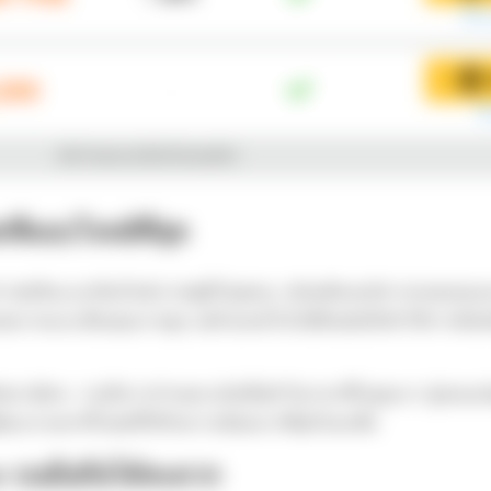
รีวิ
300
ร
ข้อกำหนดและเงื่อนไขก่อนสมัคร
ี่ตอบโจทย์ที่สุด
การสตรีมแบบเรียลไทม์จากสตูดิโอสุดหรู พร้อมดีลเลอร์สาวสวยคอยมอ
ยทอดภาพและเสียงคุณภาพสูง แต่ด้วยเทคโนโลยีทันสมัยจึงทำให้การเดิมพ
อย่างอิสระ รวมถึงการกำหนดวงเงินขั้นต่ำในราคาที่ไม่สูงมาก ผู้เล่นงบ
้พัฒนาเกมคาสิโนสดที่ได้รับความนิยมมากที่สุดในเอเชีย
 บนมือถือได้สะดวก