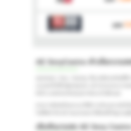
3,
สูงสุด
AE SexyCasino ตัวเลือกเกมสดท
จุดเด่นของ Sexy Gaming คือเกมดีลเลอร์สดที่มี
และสมจริงให้กับผู้เล่นทุกคน แม้ว่าค่ายเกมจะถ่า
ทันใจ แถมยังรองรับทุกอุปกรณ์แบบไม่มีสะดุด
ส่วนการเดิมพันก็ออกแบบให้มีการปรับแต่งวงเงินได้
ไม่มีขีดจำกัด AE SexyCasino จึงยืนหนึ่งในฐานะผู
เดิมพันเกมสด AE Sexy Casino