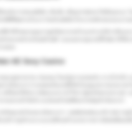
องรับการเล่นบนมือถือ แท็บเล็ต หรืออุปกรณ์พกพาได้เต็มรูปแบบ ไม
ลน์ที่ดีที่สุดผ่านเว็บเบราว์เซอร์บนมือถือ ก็สามารถคลิกเล่นเกมและร่วม
งนี้ทำให้โหลดเกมคุณภาพสูงได้อย่างรวดเร็วและทำงานได้ราบรื่นบน
สมกับขนาดหน้าจอโดยอัตโนมัติ แถมแผงควบคุมเกมก็ดีไซต์มาให้ใช้งาน
่าแน่นอน
ของ AE Sexy Casino
มาตรฐานอุตสาหกรรม iGaming โดยเน้นความปลอดภัย ความโปร่งใส แ
ย่างเป็นทางการว่าแพลตฟอร์มแห่งนี้ได้รับใบอนุญาตจากหน่วยงานกำกับดู
แต่ก็ยังคงได้รับความนิยมและความไว้ใจจากผู้เล่นในหลายประเทศ แถ
ก ฝากถอนรวดเร็วทันใจ และอัปเดตโบนัสที่ตอบโจทย์ลูกค้าเป็นประจำ
วัลใหญ่ระดับโลกอย่างเป็นทางการ แต่ผลิตภัณฑ์และบริการนับว่าอยู่
ฝ่ายบริการลูกค้าและระบบเกมที่ช่วยสร้างบรรยากาศการเดิมพันที่ยอดเยี