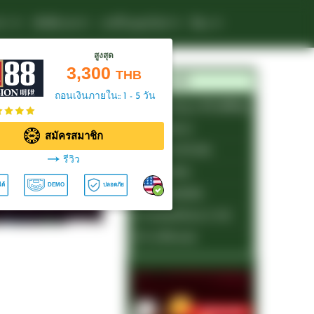
่า
เซ็กซี่บาคาร่า
คาสิโนออนไลน์
อื่นๆ
สูงสุด
3,300
THB
ในหน้านี้:
ถอนเงินภายใน:: 1 - 5 วัน
Sexy Gaming คาสิโนที่ดีที่สุด
รั้งล่าสุดเมื่อ:
Jun 28, 2026
คอลเลกชันเกม
สมัครสมาชิก
โบนัสและโปรโมชั่น
รีวิว
เกมดีลเลอร์สด
ได้
DEMO
ปลอดภัย
แพลตฟอร์มมือถือ
ความปลอดภัยและรางวัล
คำถามที่พบบ่อย
สมัครสมาชิก