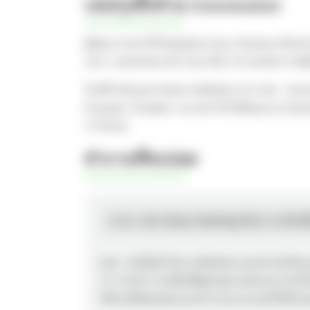
บทสรุปทิ้งท้าย Conclusion
ผู้พัฒนาเกมคาสิโนสดสุดหรู Sexy Gaming พร้อมนำ
เฉพาะ จุดเด่นของ AE Sexy คือการถ่ายทอดจากสตูดิ
ใครที่กำลังมองหาช่องทางเดิมพันบาคาร่าสด เล่นเ
European Roulette และเขย่าไฮโลที่สนุกและปลอดภั
เรากันเลย
คำถามที่พบบ่อย
ถาม: เล่น Sexy Gaming ต้องวางเงินขั
ตอบ: เงินขั้นต่ำในการเดิมพันจะแตกต่างกันใ
ราว 10-20 บาทเพื่อให้ผู้เล่นทุกระดับสามารถ
ใช้จ่ายเพื่อทดสอบและสำรวจระบบเกมก็ได้ด้วยเ