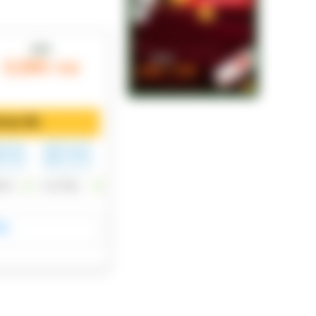
สูงสุด
สูงสุด
3,300
1,000 THB
THB
ครสมาชิก
DEMO
ปลอดภัย
ข้าง
ภาษาไทย
วิว