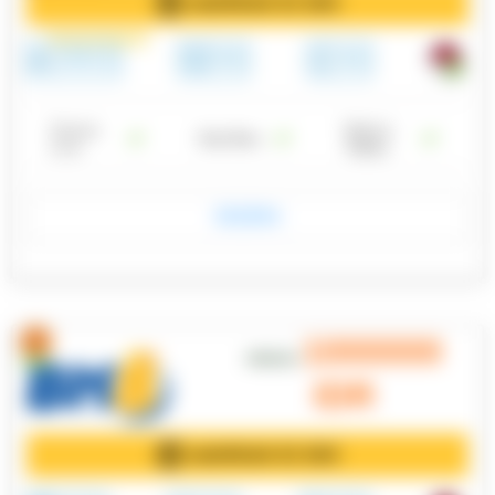
MAINKAN DI SINI
TERPERCAYA
DEMO
AMAN
Casino
Native
Side Bets
Live
Tables
SEGERA
1000000
HINGGA
IDR
MAINKAN DI SINI