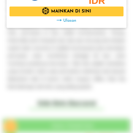
IDR
didapatkan di permainan lain. Permainan ini didasari oleh
keberuntungan dan hanya membutuhkan keputusan antara
MAINKAN DI SINI
memilih kepala atau ekor, tidak membutuhkan banyak pikiran
Ulasan
dan pengaturan strategi. Namun, tanpa perlunya berpikir
kritis, permainan ini bisa sedikit membosankan. Tenang,
Anda tidak perlu khawatir, jika ada satu hal yang tak terbatas
seperti alam semesta ini adalah kemampuan para developer
permainan untuk memikirkan berbagai ide baru untuk
membuat produknya bervariasi. Side bets adalah tambahan
yang menarik untuk suatu permainan sederhana dan banyak
ditawarkan baik di kasino online maupun offline. Mari kita
lihat beberapa side bets yang paling populer.
Side Bets Baccarat
Kasino Terbaik Kami