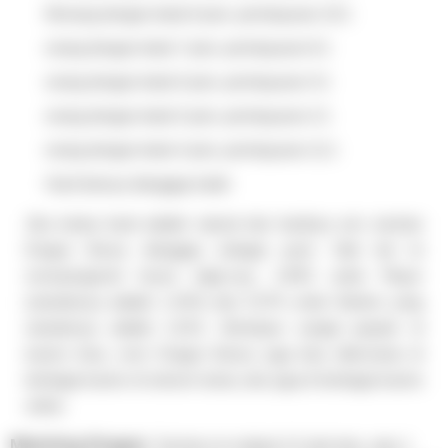
Menang dengan beda 8 poin, pembayaran 10:1
enang dengan beda 7 poin, pembayaran 6:1
enang dengan beda 6 poin, pembayaran 4:1
enang dengan beda 5 poin, pembayaran 2:1
enang dengan beda 4 poin, pembayaran 11:1
Hasil lainnya dianggap kalah
Jika kedua hand adalah natural dan hasilnya seri, taruhan
Dragon Bonus dianggap sebagai push. Side bet ini
mempengaruhi house edge-nya, 2.65% untuk Player
(standarnya adalah 1.24%) dan 9.37% untuk Banker yang
standarnya adalah 1.01%. Meskipun sangat populer di
kasino Asia, versi Dragon Bonus juga bisa ditemukan di
berbagai kasino di seluruh dunia, dan juga di berbagai kasino
online.
Matching Dragon:
Taruhan ini meliputi 13 side bets, atau 1