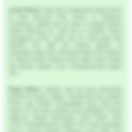
Lucky Bonus:
Side bet ini ditawarkan tanpa komisi
di meja Baccarat Pala Casino di California.
Taruhannya adalah jika set kartu di tangan Banker
adalah Winning Six. Side bet ini memberi Player
keunggulan 2.34%, maka dari itu, Anda tidak bisa
bertaruh 10% lebih dari taruhan Banker. Ini
merupakan salah satu side bets dengan RTP (Return
to Player) terbaik karena house edge antara Player
dan Banker adalah 1.11%. Pembayarannya adalah
18:1.
Royal Match:
Sebuah side bet yang dirumorkan
tersedia di kasino Inggris. Taruhannya bisa kepada
Player atau Banker mendapatkan kartu King atau
Queen di dua kartu pertama yang dibagikan. House
edge-nya sangat bersahabat untuk Player yaitu
2.13%. Pembayarannya adalah 75:1 untuk pasangan
King & Queen dengan lambang yang sama, dan