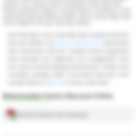
taruhan 4-5-6. Taruhan “Kecil” membayar 3:2 jika total hand
Player dan Banker adalah 4. Taruhan “Besar” membayar 2:1 jika
total hand Player dan Banker adalah 5 atau 6. House edge untuk
“Kecil” adalah 5.27% dan 4.35 untuk “Besar”.
Jika Anda ingin mencari tahu lebih lanjut mengenai peraturan
Baccarat, silahkan cek
halaman Panduan kami
dimana Anda
akan menemukan informasi mengenai aturan pengambilan
kartu tambahan dan bagaimana cara menggunakan kartu
skor untuk mencatat berbagai pola permainan. Tertarik untuk
memahami berbagai istilah di permainan Baccarat? Kami
memiliki halaman
Daftar Istilah
khusus untuk Anda.
Rekomendasi Kasino Baccarat Online
Menerima pemain dari Indonesia