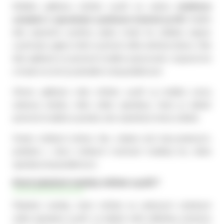
Mobilnú aplikáciu môžete využiť na vašom
mobilnom
zariadení s operačným systémom Android aj iOS
. Keďže
tieto operačné systémy patria medzi tie zďaleka najviac
využívané, appku môže využívať veľká väčšina hráčov. Obe
tieto aplikácie sú pomerne kvalitne spracované, responzívne
a hranie na nich je pohodlné a bezproblémové.
Okrem aplikácie však môžete využiť aj mobilnú verziu
webovej stránky tohto online operátora, ktorá je taktiež
pomerne kvalitná a ponúka vám autentický herný zážitok.
Hranie všetkých druhov hier, vrátane tých baccaratových,
prebieha v rámci všetkých možností mobilnej hry online
operátora bezproblémovo.
Ktoré platobné metódy môžete využiť?
Platobné metódy, ktoré môžete na webových stránkach
online operátora využiť, sú taktiež veľmi dôležitou súčasťou