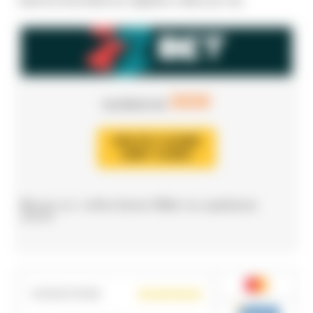
stávková kancelária tou najlepšou voľbou pre vás.
300€
navýšenia do
HRAJTE V KASÍNE
22BET CASINO
Bonusy sú v online kasíne 22bet na uspokojivej
úrovni.
HODNOTENIE