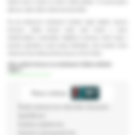
dobré meno a tešia sa veľmi veľkej obľube. To samozrejme
platí aj v tejto online stávkovej kancelárii.
Na jej webových stránkach môžete nájsť taktiež viacero
bonusov, vďaka ktorým bude vaše hranie o niečo
atraktívnejšie a pestrejšie. Nájdete tu bonusy, ktoré majú v
ponuke operátora svoje miesto dlhodobo, ako aj také, ktoré
stávková kancelária ponúka iba po určenú dobu.
Aký uvítací bonus na stránkach 22bet môžete
nájsť?
Plusy a mínusy
Široké možnosti pre milovníkov baccaratu
Spoľahlivosť
Kvalitná mobilná hra
Množstvo dostupných hier