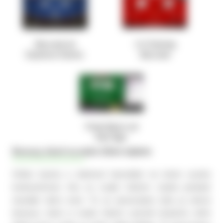
Baccarat od
1×2 Gaming
Espresso Games
Baccarat
Punto Banco od
Red Tiger
Bonusy, ktoré na webe 22bet nájdete
Online kasína a stávkové kancelárie na tomto vysoko
konkurenčnom trhu sa svojim hráčom snažia ponúkať
neustále niečo nové. To sa samozrejme týka aj sekcie
bonusov, ktoré si medzi hráčmi vytvorili skutočne veľmi