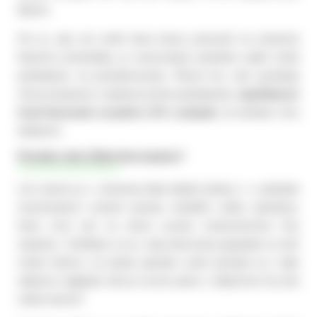
lákavé.
Pre to, aby ste mohli tento bonus premeniť na skutočné
finančné prostriedky, je samozrejme potrebné splniť určité
požiadavky na prestávkovanie. Rôzne hry vám ponúkajú
rôzne príspevky k splneniu týchto požiadaviek,
napríklad pri
hraní baccaratu sa jedná o 5% v prípade
, že nehráte s live
dealerom.
Ponúka vám 22bet live kasíno?
Live kasíno je v súčasnej dobe taktiež jednou z v podstate
nevyhnutných súčastí ponuky každého online operátora,
ktorý chce byť na tomto vysoko konkurenčnom trhu
úspešný. Vzhľadom na to, akej obrovskej popularite sa teší
medzi hráčmi, sa každý operátor snaží ponúkať aj v tejto
oblasti to najlepšie. Ako je na tom práve v oblasti live hry toto
online kasíno?