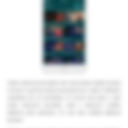
Online stávková kancelária vám samozrejme taktiež ponúka
možnosť využiť jej služby prostredníctvom vášho mobilného
zariadenia. Ak sa rozhodnete, že chcete hrať práve v tejto
online stávkovej kancelárii, máte k dispozícii mobilnú
aplikáciu tohto operátora. Čo vám táto mobilná aplikácia
ponúka?