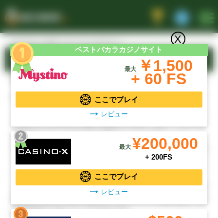
X
オンラインバカラ
»
モバイルバカラカジノ
ベストバカラカジノサイト
モバイルカジノ – バカラのためのベストアプリ
￥1,500
最大
+ 60 FS
著者:
Takashi Kojima
最終更新日:
Jul 25, 2026
我々はカジノ専門家なので、賭けや予想が大好きです。そ
ここでプレイ
こで、みなさんの半分近くが今これをモバイルデバイス上
レビュー
で読んでいるものと予想しお話しします。また、バカラを
外出先でプレイできるかを知りたいのではないでしょう
¥200,000
か？今の時代、最新のオンラインカジノはどこでも最先端
最大
+ 200FS
アプリを用意しており、さらにはダウンロードの必要がな
いブラウザでのプレイにも対応しているため、スマートフ
ここでプレイ
ォンでもタブレットでもデスクトップと何ら変わらない環
レビュー
境で遊べます。RNGであれライブディーラー版であれ、選
択肢の多さに迷ってしまうほどです。