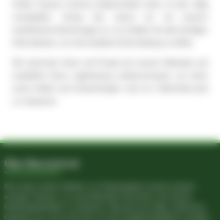
Online Casinos erstmal unübersichtlich wirkt, ist das völlig
verständlich. Genau hier setzen wir mit unseren
ausführlichen Bewertungen an. So erhalten Sie alle wichtigen
Informationen, um eine fundierte Entscheidung zu treffen.
Wir wünschen Ihnen viel Freude auf unserer Webseite und
empfehlen Ihnen, regelmässig vorbeizuschauen, um keine
neuen Artikel und Entwicklungen rund um Online-Baccarat
zu verpassen.
Über Baccarat.net
Wir prüfen Online Anbieter von Glücksspielen einzeln anhand
strenger Kriterien, um ausschliesslich lizenzierte und sichere
Glücksspielanbieter zu bewerten. Baccarat.net selber zahlt keine
Gewinne aus, da es sich hier um eine Vergleichsplattform handelt.