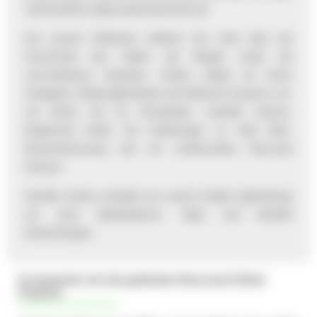
Jahrhunderte stetig weiterentwickelt hat.
Auf unserer Webseite erfahren Sie mehr über die
Geschichte des Spiels, die Regeln sowie die
verschiedenen Varianten. Zudem stellen wir Ihnen
Strategien, Wettmöglichkeiten und hilfreiche Systeme vor,
mit denen Sie Ihr Verständnis vertiefen können.
Ergänzend finden Sie Erklärungen zu Side Bets,
Mustererkennung und ein umfassendes Baccarat
Glossar.
Darüber hinaus erweitern wir unsere Inhalte regelmässig
um neue Spielanalysen, Tipps und aktuelle
Entwicklungen.
So bewerten wir die gelisteten Baccarat Online
Casinos