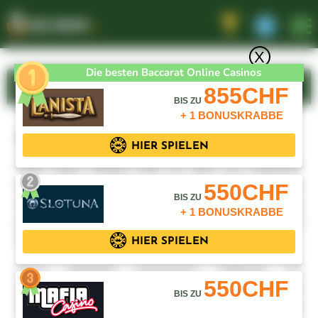
X
Die besten Baccarat Online Casinos
Über uns
855CHF
BIS ZU
+ 1 BONUSKRABBE
Hallo und willkommen auf Baccarat.net!
HIER SPIELEN
Hinter dieser Website steht ein Team aus erfahrenen
Glücksspiel-Fans, die ihre Leidenschaft und ihr Fachwissen
550CHF
BIS ZU
in Expertise umgewandelt haben. Unser Ziel ist es, Ihnen
+ 1 BONUSKRABBE
einen verlässlichen Überblick über die Welt des Online- und
Offline-Glücksspiels zu bieten.
HIER SPIELEN
Durch jahrelange gemeinsame Erfahrung mit
550CHF
unterschiedlichen Spielen und Casinos haben wir ein tiefes
BIS ZU
Verständnis für Spielmechaniken und Branchenstandards