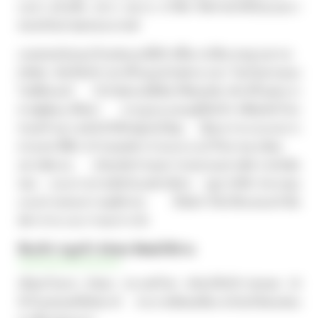
แมนฯ ยูไนเต็ด อย่าง เนมาน ย่าวิดิช ซึ่งทำหน้าที่เป็นแอมบา
สเดอร์คนล่าสุดของแบรนด์
แพลตฟอร์มของเว็บพนันแห่งนี้สร้างขึ้นภายใต้มาตรฐานสากล
K9Win เปิดให้บริการคาสิโนออนไลน์ครบวงจร โดยในส่วนของ
ไลฟ์ดีลเลอร์ เว็บไซต์แห่งนี้เลือกใช้ซอฟท์แวร์คาสิโนสดจาก
ค่ายผู้พัฒนาชั้นนำ ตามรูปแบบของผู้ให้บริการชื่อดังทั่วโลก
ช่วยสร้างความมั่นใจให้กับผู้เล่นได้สูง เนื่องจากระบบเกมจาก
ค่ายเหล่านี้มีการกำหนดอัตราจ่ายและระบุไว้ในรายละเอียด
อย่างชัดเจน พร้อมข้อกำหนดการเล่นเกมอย่างมีความรับผิด
ชอบ และความร่วมมือกับองค์กรอิสระ อยู่ภายใต้การควบคุม
และตรวจสอบความยุติธรรม ทั้งอัตราได้เปรียบของเจ้ามือ
อัตราจ่าย และการออกรางวัล
ทีมบริการลูกค้า K9win ติดต่อได้ง่าย
สล็อตเว็บตรง K9win ประเทศไทย พร้อมให้บริการตลอด 24
ชั่วโมงตลอดทั้งสัปดาห์ สามารถติดต่อทีมงานไทยได้สองช่อง