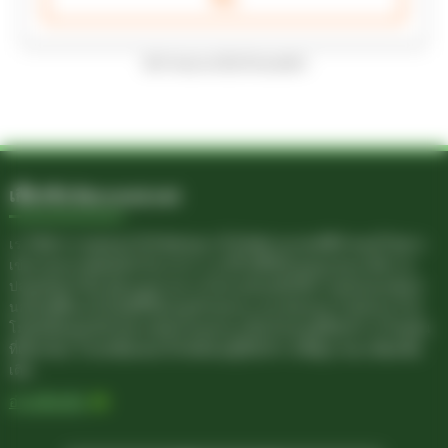
ข้อกำหนดและเงื่อนไขก่อนสมัคร
เกี่ยวกับ Baccarat.net
เราได้ทำการทดสอบเว็บไซต์แต่ละเว็บไซต์ตามเกณฑ์ที่กำหนดไว้อย่าง
เข้มงวดและจัดอันดับเว็บบาคาร่า คาสิโนที่ได้รับอนุญาตและมีความ
ปลอดภัยเท่านั้น Baccarat.net จะไม่จ่ายเงินหรือให้การสนับสนุนข้อเส
นอใดๆที่มีบนเว็บไซต์นี้ให้แก่ลูกค้าทุกประเภท ข้อเสนอ โบนัสและโปร
โมชั่นทั้งหมดเป็นไปตามข้อกำหนดและเงื่อนไขของผู้ให้บริการเว็บพนัน
ที่เกี่ยวข้อง โปรดเยี่ยมชมเว็บไซต์ของผู้ให้บริการเพื่อดูรายละเอียดเพิ่ม
เติม
อ่านเพิ่มเติม