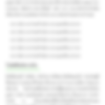
สูงสุด 500 บาท สำหรับเล่นเกมคาสิโน ปั่นเกมสล็อต k9win และ
แทงบอล เมื่อทำการฝากขั้นต่ำ 100 บาท และกดรับโปรโมชั่น
หรือแจ้งทางแอดมินผ่านไลน์ และจะต้องทำยอดตามกำหนด
ฝาก 100 บาท รับฟรี 100 บาท ยอดเทิร์น 10 เท่า
ฝาก 150 บาท รับฟรี 150 บาท ยอดเทิร์น 13 เท่า
ฝาก 200 บาท รับฟรี 200 บาท ยอดเทิร์น 15 เท่า
ฝาก 300 บาท รับฟรี 300 บาท ยอดเทิร์น 17 เท่า
ฝาก 500 บาท รับฟรี 500 บาท ยอดเทิร์น 19 เท่า
โบนัสคืนเงินรายวัน
สิทธิพิเศษที่ K9Win เปิดโอกาสให้สมาชิกคืนทุนได้ สำหรับผู้ที่
ชื่นชอบการเล่นคาสิโนสด ทั้งเกมบาคาร่าและเกมอื่นๆ ในหมวด
เดียวกัน โดยโบนัสคืนเงินรายวันนี้ผู้เล่นสามารถขอรับได้เป็น
มูลค่า 0.5% ของเงินพนัน กดเคลมได้ทุกวัน ตั้งแต่เวลา 01.00-
13.00 น. เป็นเครดิตฟรีที่รับได้ทันทีโดยไม่ต้องทำยอด