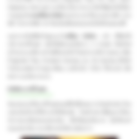
Habanero, Next spin และอื่นๆ อีกมากมาย เปิดให้ผู้เล่นได้เลือก
ร่วมสนุกกับ
เกมสล็อต K9Win
ทุกประเภท ทั้งแบบคลาสสิก, สาม
มิติ, โปรเกรสซีฟ ฯลฯ ล็อกอินเพื่อทดลองเล่นได้ฟรีเลยตอนนี้!
นอกจากเป็นที่รู้จักในฐานะเว็บ
สล็อต K9Win
แล้ว ที่นี่ยังให้
บริการคาสิโนสด เปิดให้เลือกเล่นได้จาก 9 ค่ายดัง ทั้งสไตล์
ยุโรปและเอเชีย พบไลฟ์ดีลเลอร์นำโดยค่าย AFB Casino, D88,
Pragmatic Play, Evolution Gaming และ SA Gaming เต็มอิ่ม
ไปกับเกมอัตราจ่ายสูง สล็อต, แบล็กแจ็ก, ไฮโล, โป๊กเกอร์, เสือ
มังกร และอีกมากมาย
K9Win คาสิโนสด
ห้องเล่นเกมโต๊ะคาสิโนสดของที่นี่ มีทั้งหมด 12 ห้องด้วยกัน โดย
แต่ละห้องก็จะมีโต๊ะเกมให้เลือกลุ้น โดยด้านล่างนี้คุณจะได้พบ
กับรายละเอียดของแต่ละห้อง เพื่อให้คุณเห็นภาพ รู้จักฟีเจอร์
ของแต่ละห้อง และเลือกเล่นได้ตามต้องการ