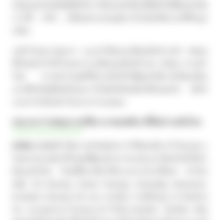
พนันออนไลน์หรือผู้ให้บริการอินเทอร์เน็ตในพื้นที่ สิ่งที่ต้องทำคือ
การใช้ VPN เปลี่ยนตำแหน่งภูมิภาคไปยังเซิร์ฟเวอร์ที่ไม่ถูก
บล็อก
แต่ถ้าไม่อยากยุ่งยาก แนะนำให้ลองเปลี่ยนลิงก์ทางเข้า K9win
ซึ่งในหน้าเว็บรีวิวของเราจะมีอัปเดตลิงก์สำรอง K9win ทางเข้า
ใหม่ ทางเข้าล่าสุดที่ใช้งานได้จริงให้ผู้เล่นใช้งานได้ต่อเนื่อง
และที่สำคัญคือลิงก์ของเราเป็นลิงก์พันธมิตรที่ปลอดภัย 100%
และพาไปยังหน้าเว็บทางการแน่นอน
พบบาคาร่าสดทุกเวอร์ชั่น จากซอฟท์แวร์ชั้นนำระดับโลก
K9Win บาคาร่า
ให้ความสำคัญกับการใช้ซอฟท์แวร์ โดยเฉพาะ
ในหมวดเกมส์คาสิโนสดที่ผู้เล่นสามารถเล่นแบบเรียลไทม์ได้กับ
ดีลเลอร์จริงๆ โดยที่นี่จะเลือกใช้ระบบจากค่ายชั้นนำ นำโดย
D88, SA Gaming, Dream Gaming, Gameplay Interactive,
Evolution Gaming, N2 Live และอื่นๆ รวมทั้งหมด 12 ห้องด้วย
กัน และคุณสามารถเล่นบาคาร่าได้จากทุกห้อง โดยห้อง Miki