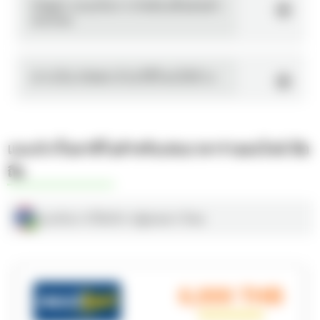
K9win ถอนเงินรางวัลต้องยืนยันตัว
ตนไหม
ฝากเงิน K9win ด้วยวิธีไหนได้บ้าง
แนะนำเว็บคาสิโนสำหรับเล่นบาคาร่าออนไลน์ มือ
ถือ
รองรับการให้บริการผู้เล่นชาวไทย
6,000 THB