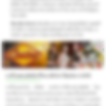
60000, 600-90000 บาทต่อรอบ Side Bets คือไพ่คู่, ซุปเปอร์
6 ปุ่มกดและเสียงบรรยายเป็นภาษาไทย เหมาะสำหรับผู้เล่น
ไทย 100%
ห้อง Miki World
อนิเมชั่นบาคาร่าสด เงินพนันขั้นต่ำ-สูงสุดที่
10-2500 บาทต่อรอบ ผู้เล่นเดิมพันข้างเคียงได้แบบไพ่คู่, เน
เชอรัล, ซุปเปอร์ 6, โบนัส, ดับเบิ้ลคู่ ปุ่มภาษาไทย
คาสิโนสดบนมือถือ ที่ไหน เมื่อไหร่ ก็ลุ้นเงินรางวัลได้
คาสิโนออนไลน์ K9Win รองรับการใช้งานผ่านมือถือ โดย
สมาชิกสามารถเข้าเล่นและรับประสบการณ์คาสิโนเงินจริงได้
สมบูรณ์แบบ ผู้เล่นสามารถดำเนินการทางการเงินฝาก-ถอนได้
อย่างรวดเร็วและสะดวกสบาย ผ่านการเข้าถึงเบราวเซอร์บนมือ