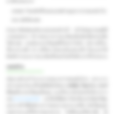
ทางที่แสนสะดวก
แชทสด: โดยคลิกที่ไอคอนแชทด้านมุมขวาล่างของหน้าเว็บ
Line: @648zoubo
ส่วนมากทีมซัพพอร์ตจะตอบค่อนข้างเร็ว เข้าใจปัญหาของผู้ใช้
งานพอสมควร มีการสอบถามรายละเอียดเพิ่มเติมเพื่อช่วยเหลือ
ได้ตรงจุด แถมยังแนะนำข้อมูลที่เป็นประโยชน์ แม้บางครั้งจะ
ใช้เวลานานถึง 10 นาทีในการตอบกลับแต่ละครั้ง จึงแนะนำให้
พิมพ์คำถามและรายละเอียดทั้งหมดในครั้งเดียวจะได้ไม่รอนาน
บทส่งท้าย
เส้นทางสร้างกำไรจากการเล่นบาคาร่าสดอยู่ไม่ไกล เพราะการ
เข้าร่วมกับเว็บคาสิโนที่เชื่อถือได้อย่าง
K9Win ไทย
คือทางลัดที่
ดีที่สุดที่จะช่วยให้คุณทั้งสนุก และมีโอกาสรับเงินจริงได้จากการ
เล่น
บาคาร่าออนไลน์
เกมโต๊ะที่มีอัตราได้เปรียบเจ้ามือต่ำที่สุด
นอกจากนี้ ที่นี่ยังมีบาคาร่าสดหลากหลายเวอร์ชั่น เปิดให้คุณยัง
เล่นผ่านระบบที่ได้มาตรฐานสากล ไลฟ์ดีลเลอร์มืออาชีพ ให้