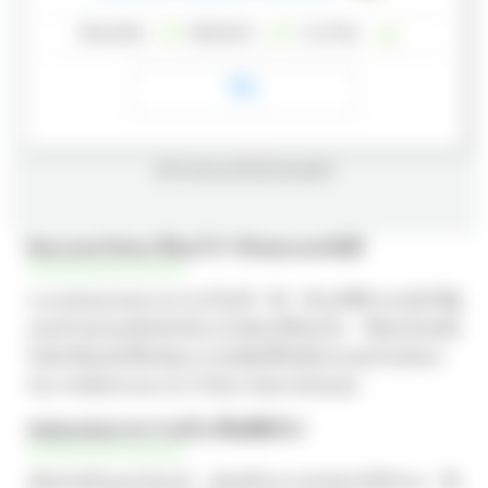
ดีลเลอร์สด
เดิมพันข้าง
ภาษาไทย
รีวิว
ข้อกำหนดและเงื่อนไขก่อนสมัคร
Baccarat Demo คืออะไร? ลักษณะและข้อดี
ระบบทดลองเล่นบาคาร่าเดโมฟรี คือ ฟีเจอร์ที่ตัวเกมเปิดให้ผู้
เล่นเข้าทดลองเดิมพันได้แบบไม่ต้องใช้เงินจริง ซึ่งนับเป็นหนึ่ง
ในฟังก์ชั่นหลักที่นักพัฒนาเกมส์ผลิตขึ้นเพื่อนำเสนอไปพร้อมๆ
กับการเปิดตัวเกมบาคาร่าใหม่ๆ ในตลาดปัจจุบัน
ทดลองเล่นบาคาร่าเดโม มีข้อดียังไง?
เมื่อเข้าสู่โหมดเดโม่แล้ว ผู้เล่นก็สามารถเซอร์เวย์ได้ง่ายๆ ซึ่ง