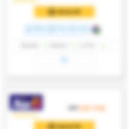
สมัครสมาชิก
เชื่อถือได้
DEMO
ปลอดภัย
ดีลเลอร์สด
เดิมพันข้าง
ภาษาไทย
รีวิว
300 THB
สูงสุด
สมัครสมาชิก