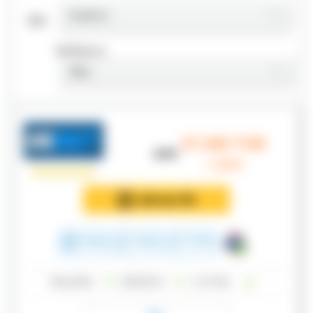
กรองตาม
จัดเรียงตาม
57,380 THB
สูงสุด
+ 150FS
สมัครสมาชิก
บิทคอยน์
ปลอดภัย
โปรโมชั่น
ดีลเลอร์สด
เดิมพันข้าง
ภาษาไทย