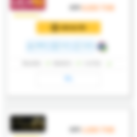
6,000 THB
สูงสุด
สมัครสมาชิก
เชื่อถือได้
DEMO
ปลอดภัย
ดีลเลอร์สด
เดิมพันข้าง
ภาษาไทย
รีวิว
1,000 THB
สูงสุด