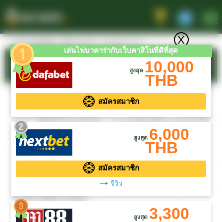
X
บาคาร่าออนไลน์
»
กติกาบาคาร่า
»
ลองเล่นบาคาร่า
เล่นไพ่บาคาร่ากับเว็บคาสิโนที่ดีที่สุด
ทดลองเล่นบาคาร่า คู่มือฉบับดีที่สุด พร้อมลิงค์ฟรีบา
10,000
คาร่าจากค่ายชั้นนำ
สูงสุด
THB
ผู้เขียน:
Bun Ma Ananada
อัปเดตครั้งล่าสุดเมื่อ:
Jul 13, 2026
สมัครสมาชิก
คู่มือ
ทดลองเล่นบาคาร่า
ออนไลน์ เวอร์ชั่นดีที่สุด เหมาะกับทุก
เลเวล ทั้งมือใหม่และมือโปร เรารวมข้อมูลเพิ่มความเข้าใจให้
6,000
กับการเริ่มเล่นเกม Baccarat อย่างมีกลยุทธ์ พบสรุปดีๆ เกี่ยวกับ
สูงสุด
THB
โปรแกรมตัวอย่างเกมไลฟ์ดีลเลอร์ (เดโม่) ทั้งคำอธิบายลักษณะ
ข้อดี และวิธีลองเล่นบาคาร่าฟรีแบบที่ไม่ต้องเติมเงิน แชร์ตัว
สมัครสมาชิก
เลือกเกมจากซอฟท์แวร์ดังชั้นนำ พร้อมลิงค์ที่จะเชื่อมต่อคุณไป
รีวิว
ยัง
เว็บบาคาร่าออนไลน์
ดีๆ เพื่อให้ช่วงเวลาเล่นบาคาร่าฟรีของ
คุณมีประสิทธิภาพสูงสุด
3,300
สูงสุด