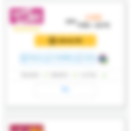
2,000
สูงสุด
THB + 15 FS
สมัครสมาชิก
มีใบอนุญาต
ทางเลือกที่ดีที่สุด
ปลอดภัย
ดีลเลอร์สด
เดิมพันข้าง
ภาษาไทย
รีวิว