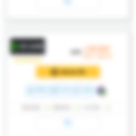
รีวิว
128,000
สูงสุด
THB + 400 FS
สมัครสมาชิก
เชื่อถือได้
DEMO
ปลอดภัย
ดีลเลอร์สด
เดิมพันข้าง
ภาษาไทย
รีวิว