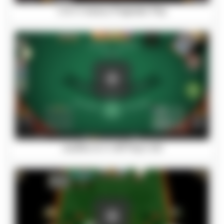
บาคาร่าทดลอง Pragmatic Play
เล่นมินิบาคาร่าฟรี Play'n GO