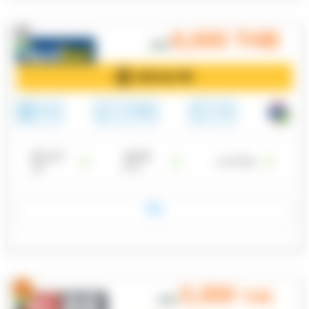
6,000 THB
สูงสุด
สมัครสมาชิก
บิทคอยน์
ทางเลือกที่ดีที่สุด
โปรโมชั่น
ดีลเลอร์
เดิมพัน
ภาษาไทย
สด
ข้าง
รีวิว
3,300
THB
สูงสุด