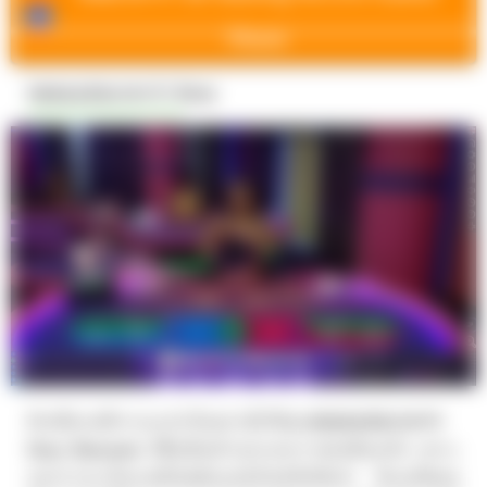
House
ทดลองเล่นบาคาร่า Sexy
อีกหนึ่งเกมที่เราแนะนำเป็นอย่างยิ่งให้คุณ
ทดลองเล่นบาคาร่า
Sexy Baccarat
มีชื่อเสียงด้านประสบการณ์เสมือนจริง เพราะ
นอกจากจะเป็นเกมที่เน้นดีลเลอร์สไตล์เซ็กซี่แล้ว ฟีเจอร์พิเศษ