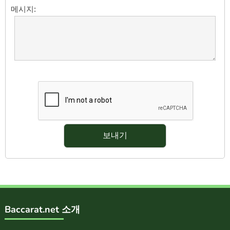
메시지:
Baccarat.net 소개