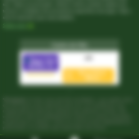
site. Todas as promoções, ofertas e bônus estarão sujeitos aos
termos e condições dos provedores específicos dos jogos. Veja o
site do operador para mais detalhes.
Saiba mais
Casino do Mês
até
Reivindicar
Bônus
*Divulgação:
Os links acima são links de afiliados, o que significa dizer
que não haverá custos adicionais para você, nós receberemos uma
compensação por parte das empresas que realizamos revisões. Nós
verificamos cada site detalhadamente e damos as maiores pontuações
somente para os melhores. Somos um site de revisão independente de
profissionais e as opiniões aqui expressadas são nossas.