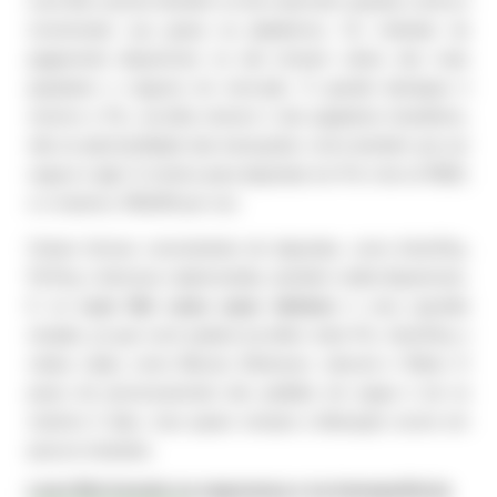
Leon Bet cassino também se dá muito bem quando o tema é
movimentar sua grana na plataforma. Os métodos de
pagamento disponíveis no site incluem vários dos mais
populares e seguros do mercado. O grande destaque é
mesmo o Pix, escolha número 1 dos jogadores brasileiros,
não só pela facilidade das transações como também por ser
seguro e ágil. O mínimo para depositar em Pix é de só R$20,
e o máximo, R$1000 por vez.
Outras formas convenientes de depositar, como AstroPay,
PicPay e diversas criptomoedas, também estão disponíveis.
E no
Leon Bet como sacar dinheiro
é uma questão
simples, já que você poderá escolher entre Pix, AstroPay e
várias cripto, como Bitcoin, Ethereum, Litecoin e Tether. O
prazo de processamento dos pedidos de saque é de no
máximo 3 dias, mas quase sempre a liberação ocorre em
poucos instantes.
Leon Bet investe na segurança e na transparência