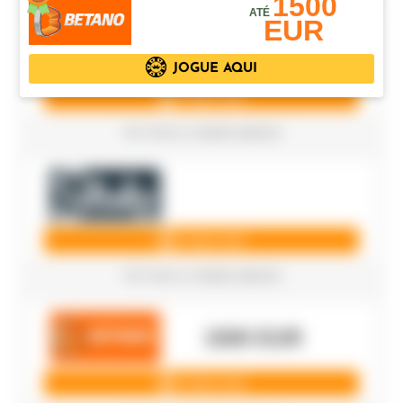
1500
ATÉ
EUR
JOGUE AQUI
Jogue aqui
*18+ Termos e Condições aplicáveis
Jogue aqui
*18+ Termos e Condições aplicáveis
1500 EUR
Jogue aqui