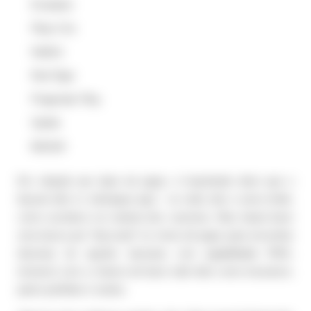
Evolution
Play’n Go
NetEnt
Red Tiger
Pragmatic Play
Spribe
BetSoft
Em relação aos tipos de jogos, é importante dizer que o
bacará não é o destaque aqui – os slots são o carro-chefe,
como acontece na maioria dos cassinos. Mas basta fazer
uma busca por “baccarat” no menu de jogos para encontrar
dezenas de opções bacanas com jogabilidade RNG,
inclusive com a chance de fazer side bets como insurance,
pares perfeitos e outras.