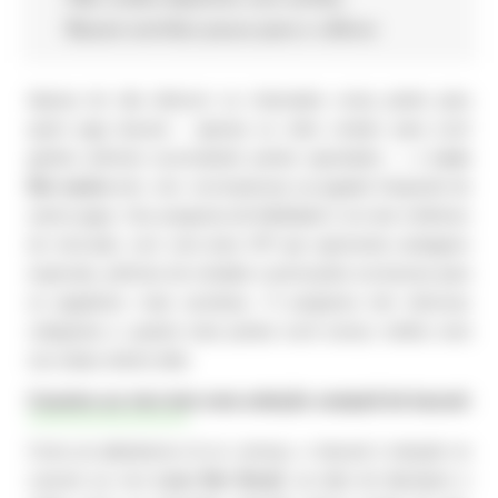
Bacará contribui pouco para o rollover
Apesar de não oferecer os chamados comp points para
quem joga bacará – apenas os slots contam para você
ganhar prêmios acumulando pontos apostados –, o
Leon
Bet casino
tem, sim, recompensas ao jogador frequente de
outros jogos. Seu programa de fidelidade é um dos melhores
do mercado, com uma área VIP que apresenta vantagens
especiais, prêmios de verdade e promoções exclusivas para
os jogadores mais assíduos. O programa tem diversas
categorias e, quanto mais pontos você somar, melhor será
seu status dentro dele.
Cassino ao vivo tem uma seleção campeã de bacará
Como já adiantamos lá no começo, o bacará é atração no
cassino ao vivo
Leon Bet Brasil
, ao lado de blackjack e