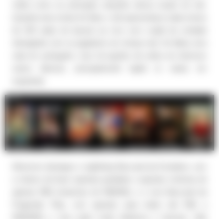
roleta como as principais atrações dessa seção do site.
Quando esta review foi feita, o site apresentava nada menos
de 250 salas de bacará ao vivo com crupiê de verdade
interagindo com os jogadores em tempo real. Só faltou uma
sala em português, mas há opções de sobra em diversos
outros idiomas, principalmente inglês (e várias em
espanhol).
Merecem destaque o Lightining Baccarat da Evolution, com
a chance de fazer apostas paralelas e apostas mínimas de
apenas R$5 (máximas de R$2500), e o Live Baccarat da
Pragmatic Play, com apostas para todos (de R$1 a
R$25000) e uma ação muito dinâmica e bacana. Vale