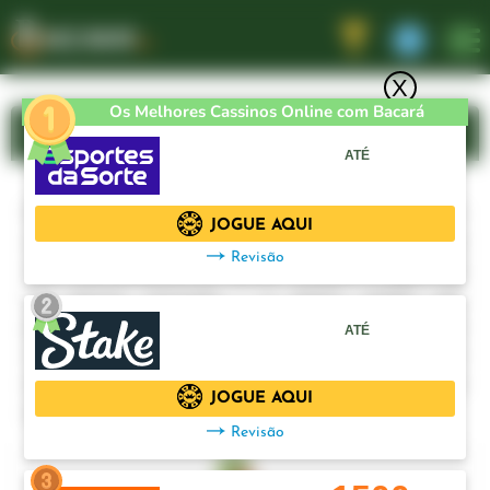
X
Os Melhores Cassinos Online com Bacará
Leon Bet Casino – Bacará ao vivo
ATÉ
No
Leon Bet
o fã de cassino online vai encontrar um
JOGUE AQUI
universo extraordinário de opções para jogar bacará e muito
Revisão
mais. Uma plataforma de apostas completa e segura, ela
tem diversas promoções e se destaca também pelo
programa VIP muito bacana. Com atendimento e português
ATÉ
e app para você jogar
baccarat online
no celular, esse é um
site de jogos de excelente reputação. Veja como aproveitar
JOGUE AQUI
ao máximo a sua conta Leon Bet Brasil.
Revisão