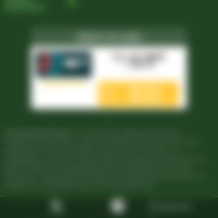
περισσότερα
Καζίνο του μήνα
έως και 1500€
+ 150 FS
Μπόνους
αξίωσης
*Αποποίηση Ευθυνών:
Οι παραπάνω σύνδεσμοι αποτελούν
συνδέσμους συνεργατών, χωρίς επιπρόσθετο κόστος για εσάς, εμείς
λαμβάνουμε κάποια οικονομική ενίσχυση από τις εταιρίες, τις
πληροφορίες των οποίων παρουσιάζουμε. Ελέγχουμε εξονυχιστικά την
κάθε ιστοσελίδα και προσφέρουμε καλές αξιολογήσεις μόνο στους
καλύτερους. Αποτελούμε μια ανεξάρτητης ιδιοκτησίας ιστοσελίδα και οι
απόψεις που εκφράζονται εδώ είναι προσωπικές μας.
Επικοινωνία