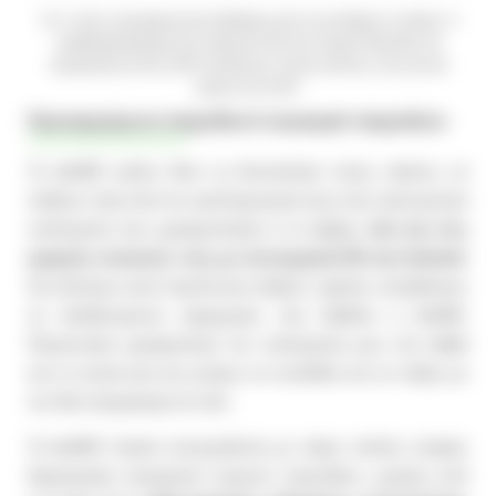
*21+ Αυτή η προσφορά είναι διαθέσιμη μόνο σε επιλέξιμους πελάτες. Η
κατάθεσή/μεταφορά σας (ελάχιστη €10) στα Τυχερά Παιχνίδια, θα
προκρίνεται για ένα 100% αντίστοιχου ποσού μπόνους, έως και ένα
μέγιστο των €100.
Προσφερόμενα παιχνίδια & λογισμικό παιχνιδιών
Το bet365 καζίνο δίνει τη δυνατότητα στους παίκτες να
παίξουν τόσο από τον φυλλομετρητή τους στον ηλεκτρονικό
υπολογιστή που χρησιμοποιούν ή το laptop,
όσο και στις
φορητές συσκευές τους με λειτουργικά iOS και Android
.
Στη δεύτερη αυτή περίπτωση παίζουν εφόσον κατεβάσουν
τις εξειδικευμένες εφαρμογές που διαθέτει η bet365.
Προσωπικά χρησιμοποιώ τον υπολογιστή μου, ένα tablet
και το κινητό μου και μπορώ να συνδεθώ και να παίξω με
τον ίδιο λογαριασμό σε όλα.
Το bet365 Casino συνεργάζεται με πάρα πολλές εταιρίες
δημιουργίας λογισμικού τυχερών παιχνιδιών, μερικές από