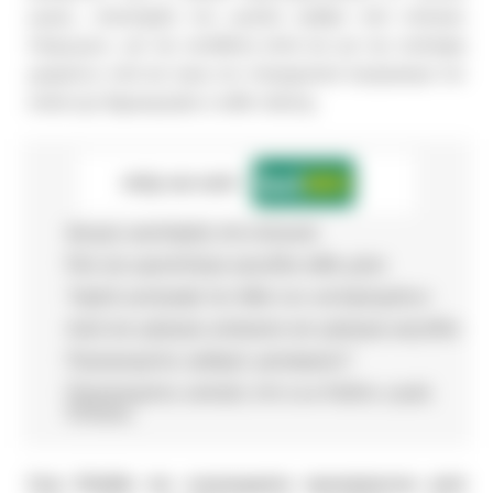
χώρες, υποστηρίζει ένα μεγάλο αριθμό από επιλογές
πληρωμών, για την κατάθεση αλλά και για την ανάληψη
χρημάτων από και προς τον στοιχηματικό λογαριασμό τον
οποίο έχει δημιουργήσει ο κάθε παίκτης.
υπέρ και κατά
24ωρη υποστήριξη στα ελληνικά
Όλο και περισσότερα παιχνίδια κάθε μήνα
Υψηλή επιστροφή του 96% των πονταρισμάτων
Απλή και γρήγορη πλοήγηση και γρήγορα παιχνίδια
Περιορισμένος αριθμός προσφορών*
Περιορισμένες επιλογές στο Live Καζίνο, χωρίς
Έλληνες
Στην Ελλάδα πιο συγκεκριμένα προσφέρονται κατά