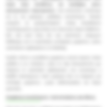
κύριο λόγο καταθέσεις και αναλήψεις μέσω
ηλεκτρονικών πορτοφολιών
, που αποτελούν αντίστοιχα
και τις πιο γρήγορες μεθόδους συναλλαγών. Φυσικά
μπορείτε να χρησιμοποιήσετε επίσης οποιαδήποτε
προπληρωμένη, χρεωστική και πιστωτική κάρτα διαθέτετε.
Εάν όλα αυτά τέλος δεν σας καλύπτουν υπάρχουν
διαθέσιμες και οι τραπεζικές μεταφορές χρημάτων, μέσω
τραπεζικών εμβασμάτων ή e-banking.
Σχεδόν πάντα η κατάθεση χρημάτων γίνεται άμεσα, όποια
μέθοδο κι αν επιλέξετε, μέσα σε λίγα δευτερόλεπτα (με
εξαίρετη τα τραπεζικά εμβάσματα), ενώ γενικότερα η
bet365 ολοκληρώνει πολύ γρήγορα όλα τα αιτήματα για
ανάληψη χρημάτων, χωρίς καθυστερήσεις και έξτρα
χρεώσεις.
Ασφάλεια συναλλαγών, πιστοποιήσεις και άδειες