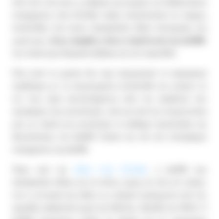
Από τότε που έγινε η ρύθμιση της αγοράς του διαδικτυακού
στοιχήματος στην Ελλάδα παίζω αποκλειστικά σε νόμιμες
ιστοσελίδες που έχουν εξασφαλίσει άδεια λειτουργίας στη
χώρα μας,
όπως ακριβώς είναι η περίπτωση της bet365
,
την οποία είχα δοκιμάσει βέβαια και στο παρελθόν.
Όλα αυτά τα χρόνια δεν είχα πραγματικά το παραμικρό
πρόβλημα με τη συγκεκριμένη ιστοσελίδα και μπορώ να
πω πως είμαι ικανοποιημένος τόσο την ασφάλεια που
προσφέρει στις συναλλαγές, όσο και από την αντιμετώπιση
μου ως παίκτη και γενικότερα το αίσθημα προστασίας της
ιδιωτικότητας στο bet365 Casino και στο στη πλατφόρμα
στοιχήματος της bet365.
Πέρα από την
άδεια στην Ελλάδα
, η bet365 έχει
εξασφαλίσει άδειες και σε άλλες χώρες σε όλο τον κόσμο,
ενώ η κεντρική της άδεια ως εταιρεία προέρχεται από την
αρμόδια ρυθμιστική αρχή της Μάλτας, δηλαδή την MGA. Η