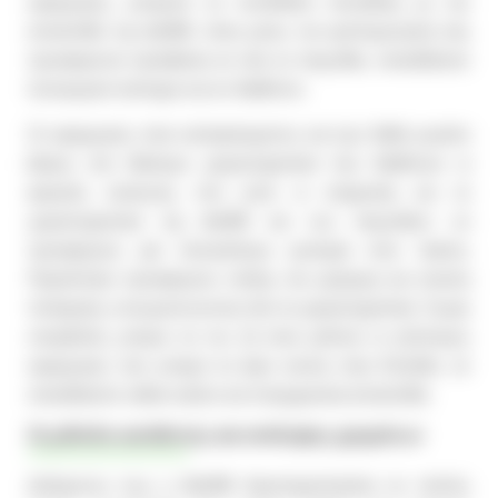
εφαρμογές, μπορείτε να συνδεθείτε απευθείας με την
ιστοσελίδα της bet365, όπου μέσω του φυλλομετρητή σας
προσφέρεται πρόσβαση σε όλα τα παιχνίδια, οποιοδήποτε
λειτουργικό σύστημα και αν διαθέτετε.
Οι εφαρμογές είναι καλοφτιαγμένες και έχει δοθεί μεγάλο
βάρος στα ιδιαίτερα χαρακτηριστικά που διαθέτουν οι
φορητές συσκευές, έτσι ώστε οι υπηρεσίες και τα
χαρακτηριστικά της bet365 και των παιχνιδιών να
προσφέρουν μία πλουσιότερη εμπειρία στον παίκτη.
Παράλληλα προσφέρουν επίσης πιο γρήγορη και εύκολη
πλοήγηση, ενσωματώνοντας όλα τα χαρακτηριστικά. Χωρίς
υπερβολές μπορώ να πω ότι είναι μάλλον οι καλύτερες
εφαρμογές που μπορεί να βρει κανείς στην Ελλάδα, σε
οποιοδήποτε online καζίνο και στοιχηματική ιστοσελίδα.
Οι μέθοδοι κατάθεσης και ανάληψης χρημάτων
Δεδομένου πως η Bet365 δραστηριοποιείται σε πολλές